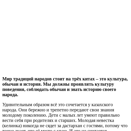
Мир традиций народов стоит на трёх китах – это культура,
обычаи и история. Мы должны проявлять культуру
поведения, соблюдать обычаи и знать историю своего
народа.
Удивительным образом всё это сочетается у казахского
народа. Они бережно и трепетно передают свои знания
молодому поколению. Дети с малых лет умеют правильно
вести себя при родителях и старших. Молодая невестка
(келинка) никогда не сядет за дастархан с гостями, потому что
точно знает, что её место с краю. И это не считается