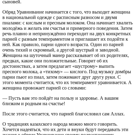
сыновей.
Обряд Уравнивание начинается с того, что выходит женщина
в национальной одежде с расписным разносом и двумя
пиалами: с кислым и пресным молоком. Она начинает хвалить
молодёжь и желать им счастья и примерного поведения. Затем
речь плавно и непринуждённо переходит на двух конкретных
парней с разным темпераментом и приглашает их подойти к
ней. Как правило, парни одного возраста. Один из парней
очень тихий и скромный, а другой шустрый и заводной.
Женщина на шуточный манер рассказывает об их родителях,
предках, какие они положительные. Говорит об их
достоинствах, а затем предлагает «шустрому» выпить
пресного молока, а «тихому» — кислого. Под музыку домбры
парни пьют из пиал, затем пожимают друг другу руки. С
этого момента считается, что их темперамент уравнивается. А
женщина провожает парней со словами:
— Пусть вам это пойдёт на пользу и здоровье. А вашим
близким и родным на счастье!
После этого считается, что парней благословил сам Аллах.
О традициях казахского народа можно много говорить.
Хочется надеяться, что их дети и внуки будут передавать эти
знания о обряде Уравнивание своему подрастающему