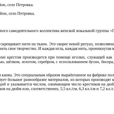
он, село Петровка.
йон, село Петровка.
ного самодеятельного коллектива женской вокальной группы «
 скрещивает нити на ткани. Это скорее некий ритуал, позволяющ
ить свое творчество. И каждая игла, каждая нить, проникнутая в
ие крестом производится при помощи иголки, служащей как 
 шёлком, золотом, серебром, с использованием бусин, бисера,
анва. Это специальным образом выработанное на фабрике полот
ует большое разнообразие материалов, из которых производят ка
ций и указывается числом, означающим число крестиков на дюй
в на дюйм или, соответственно, 5,5 кл./см, 6,3 кл./см и 7,2 кл./с