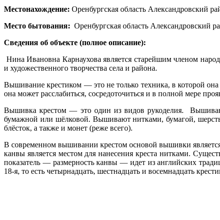
Местонахождение:
Оренбургская область Александровский рай
Место бытования:
Оренбургская область Александровский ра
Сведения об объекте (полное описание):
Нина Ивановна Карнаухова является старейшим членом народ
и художественного творчества села и района.
Вышивание крестиком — это не только техника, в которой она
она может расслабиться, сосредоточиться и в полной мере прояв
Вышивка крестом — это один из видов рукоделия. Вышиван
бумажной или шёлковой. Вышивают нитками, бумагой, шерстью,
блёсток, а также и монет (реже всего).
В современном вышивании крестом основой вышивки является к
канвы является местом для нанесения креста нитками. Существ
показатель — размерность канвы — идет из английских тради
18-я, то есть четырнадцать, шестнадцать и восемнадцать крестико