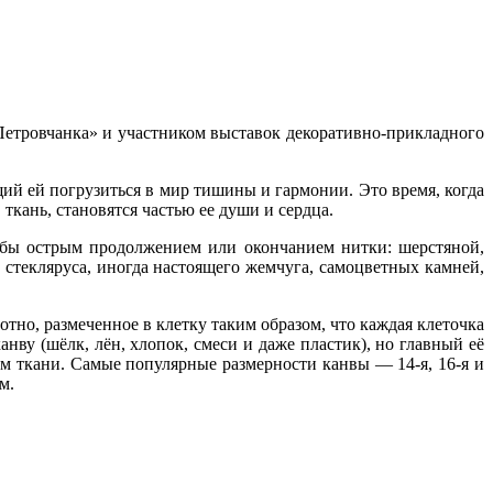
Петровчанка» и участником выставок декоративно-прикладного
ий ей погрузиться в мир тишины и гармонии. Это время, когда
 ткань, становятся частью ее души и сердца.
бы острым продолжением или окончанием нитки: шерстяной,
 стекляруса, иногда настоящего жемчуга, самоцветных камней,
но, размеченное в клетку таким образом, что каждая клеточка
нву (шёлк, лён, хлопок, смеси и даже пластик), но главный её
м ткани. Самые популярные размерности канвы — 14-я, 16-я и
м.