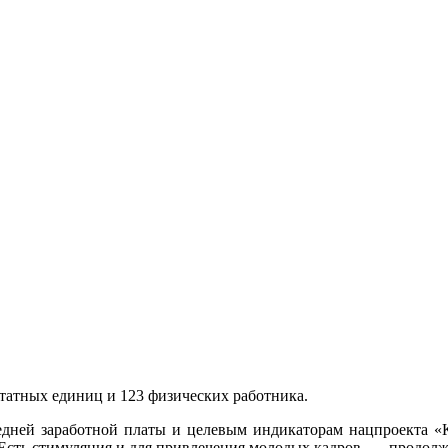
татных единиц и 123 физических работника.
едней заработной платы и целевым индикаторам нацпроекта «К
Есть стимуляция и для привлечения молодых кадров, — продолж