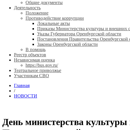
Общие документы
Деятельность
Положение
Противодействие коррупции
Локальные акты
Приказы Министерства культуры и внешних с
Указы Губернатора Оренбургской области
Постановления Правительства Оренбургской 
Законы Оренбургской области
В помощь
Реестр объектов
Независимая оценка
https://bus.gov.ru/
Театральное приволжье
Участникам СВО
Главная
/
НОВОСТИ
День министерства культуры 