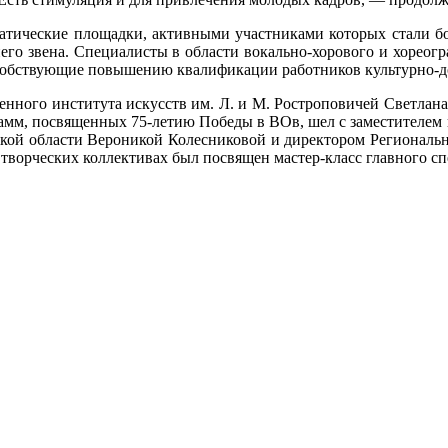
матические площадки, активными участниками которых стали бо
его звена. Специалисты в области вокально-хорового и хореогр
пособствующие повышению квалификации работников культурно-д
енного института искусств им. Л. и М. Ростроповичей Светлана 
мм, посвященных 75-летию Победы в ВОв, шел с заместителем н
кой области Вероникой Колесниковой и директором Региональн
ворческих коллективах был посвящен мастер-класс главного сп