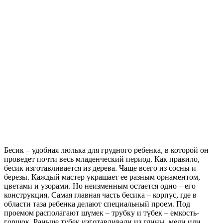
Бесик – удобная люлька для грудного ребенка, в которой он
проведет почти весь младенческий период. Как правило,
бесик изготавливается из дерева. Чаще всего из сосны и
березы. Каждый мастер украшает ее разным орнаментом,
цветами и узорами. Но неизменным остается одно – его
конструкция. Самая главная часть бесика – корпус, где в
области таза ребенка делают специальный проем. Под
проемом располагают шүмек – трубку и түбек – емкость-
горшок. Раньше түбек изготавливали из глины, меди или