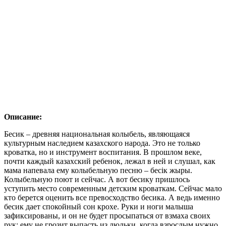
Описание:
Бесик – древняя национальная колыбель, являющаяся
культурным наследием казахского народа. Это не только
кроватка, но и инструмент воспитания. В прошлом веке,
почти каждый казахский ребенок, лежал в ней и слушал, как
мама напевала ему колыбельную песню – бесік жыры.
Колыбельную поют и сейчас. А вот бесику пришлось
уступить место современным детским кроваткам. Сейчас мало
кто берется оценить все превосходство бесика. А ведь именно
бесик дает спокойный сон крохе. Руки и ноги малыша
зафиксированы, и он не будет просыпаться от взмаха своих
рук; ему не грозит выпасть из люльки, когда взрослым нужно