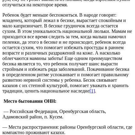
отлучиться на некоторое время.
Ребенок будет меньше беспокоиться. В народе говорят:
младенец, который лежал в бесике, вырастает спокойным и
мало капризничает. В бесике грудничок всегда остается
сухим. В этом уникальность национальной люльки. Мамам не
приходится все время следить за тем, когда малыш намочил
пеленки, да этого в бесике и не происходит, ребенок всегда
остается сухим, что помогает избежать простуды в раннем
возрасте и различных раздражений на коже. А насколько
облегчаются мамины заботы! Еще одним преимуществом
бесика является то, что ребенок получает шанс вырасти
стройным и избежать ряда заболеваний. Покачивание бесика
в определенном ритме успокаивает и помогает правильному
развитию нервной системы у ребенка. Бесик связывает
казахов с их степной культурой, помогает уважать и хранить
традиции, ценить национальное наследие
[1]
.
Место бытования ОНН:
— Российская Федерация, Оренбургская область,
Адамовский район, п. Кусем.
— Места распространения: районы Оренбургской области, где
компактно проживают казахи.