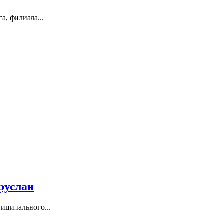
а, филиала...
руслан
иципального...