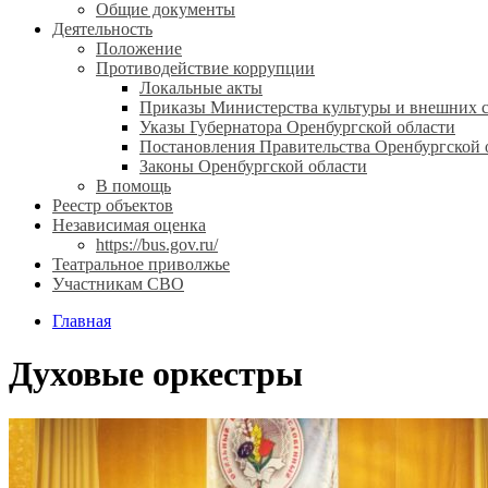
Общие документы
Деятельность
Положение
Противодействие коррупции
Локальные акты
Приказы Министерства культуры и внешних с
Указы Губернатора Оренбургской области
Постановления Правительства Оренбургской 
Законы Оренбургской области
В помощь
Реестр объектов
Независимая оценка
https://bus.gov.ru/
Театральное приволжье
Участникам СВО
Главная
Духовые оркестры