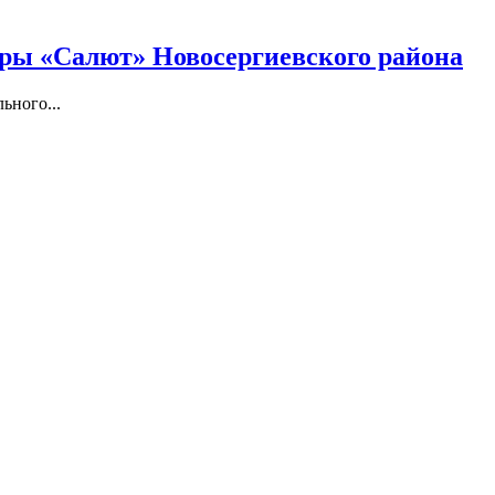
уры «Салют» Новосергиевского района
ьного...