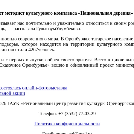
ет методист культурного комплекса «Национальная деревня»
ывает нас почтительно и уважительно относиться к своим роди
ощь, — рассказала ГульюзумУлумбекова.
енностью современного мира. В Оренбуржье татарское население
подворье, которое находится на территории культурного ко
рсии посетили 4267человек.
 и с первых выпусков обрел своего зрителя. Всего в цикле вы
«Сказочное Оренбуржье» вошло в обновленный проект министерс
состоялась онлайн-фотовыставка
альной акции
2026 ГАУК «Региональный центр развития культуры Оренбургско
Телефон: +7 (3532) 77-03-29
Политика конфиденциальности
Email: onmc_cul@mail.ru