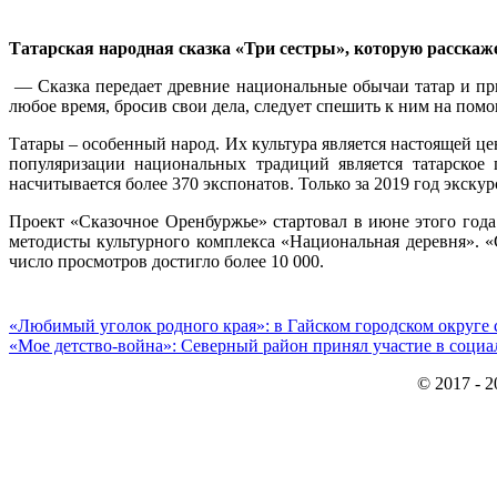
Татарская народная сказка «Три сестры», которую расскаж
— Сказка передает древние национальные обычаи татар и приз
любое время, бросив свои дела, следует спешить к ним на пом
Татары – особенный народ. Их культура является настоящей ц
популяризации национальных традиций является татарское 
насчитывается более 370 экспонатов. Только за 2019 год экску
Проект «Сказочное Оренбуржье» стартовал в июне этого года
методисты культурного комплекса «Национальная деревня». 
число просмотров достигло более 10 000.
«Любимый уголок родного края»: в Гайском городском округе 
«Мое детство-война»: Северный район принял участие в соци
© 2017 - 