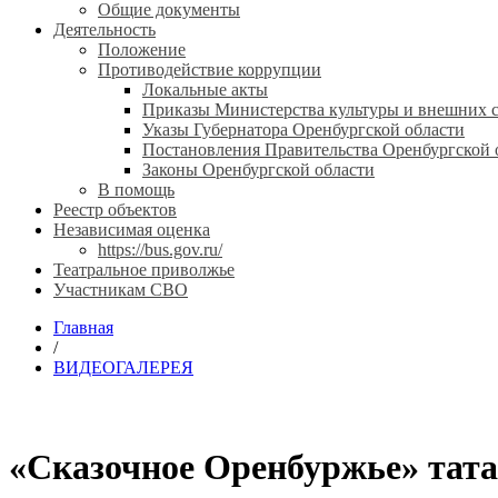
Общие документы
Деятельность
Положение
Противодействие коррупции
Локальные акты
Приказы Министерства культуры и внешних с
Указы Губернатора Оренбургской области
Постановления Правительства Оренбургской 
Законы Оренбургской области
В помощь
Реестр объектов
Независимая оценка
https://bus.gov.ru/
Театральное приволжье
Участникам СВО
Главная
/
ВИДЕОГАЛЕРЕЯ
«Сказочное Оренбуржье» тата