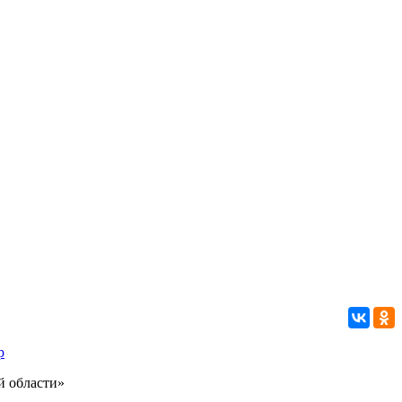
р
й области»