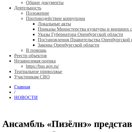
Общие документы
Деятельность
Положение
Противодействие коррупции
Локальные акты
Приказы Министерства культуры и внешних с
Указы Губернатора Оренбургской области
Постановления Правительства Оренбургской 
Законы Оренбургской области
В помощь
Реестр объектов
Независимая оценка
https://bus.gov.ru/
Театральное приволжье
Участникам СВО
Главная
/
НОВОСТИ
Ансамбль «Пизёлнэ» представ