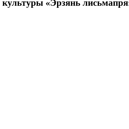
культуры «Эрзянь лисьмапря