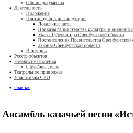
Общие документы
Деятельность
Положение
Противодействие коррупции
Локальные акты
Приказы Министерства культуры и внешних с
Указы Губернатора Оренбургской области
Постановления Правительства Оренбургской 
Законы Оренбургской области
В помощь
Реестр объектов
Независимая оценка
https://bus.gov.ru/
Театральное приволжье
Участникам СВО
Главная
Ансамбль казачьей песни «Ис