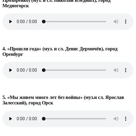
Прохоренко) (муз. и сл. Николай Бледных), город
Медногорск
4. «Прошли года» (муз. и сл. Денис Дермичёв), город
Оренбург
5. «Мы живем много лет без войны» (муз.и сл. Ярослав
Залесский), город Орск